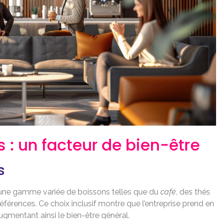
s : un facteur de bien-être
s
 une gamme variée de boissons telles que du
café
, des thés
références. Ce choix inclusif montre que l’entreprise prend en
gmentant ainsi le bien-être général.