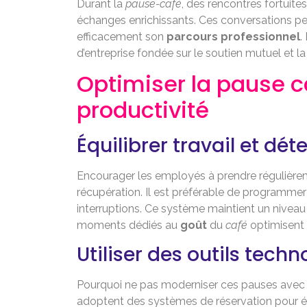
Durant la
pause-café
, des rencontres fortuit
échanges enrichissants. Ces conversations peuv
efficacement son
parcours professionnel
.
d’entreprise fondée sur le soutien mutuel et la
Optimiser la pause ca
productivité
Équilibrer travail et dét
Encourager les employés à prendre régulièreme
récupération. Il est préférable de programme
interruptions. Ce système maintient un nivea
moments dédiés au
goût
du
café
optimisent 
Utiliser des outils tech
Pourquoi ne pas moderniser ces pauses avec d
adoptent des systèmes de réservation pour év