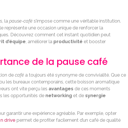
s, la
pause-café
s’impose comme une véritable institution.
le représente une occasion unique de renforcer la
lègues. Découvrez comment cet instant quotidien peut
it d’équipe
, améliorer la
productivité
et booster
ortance de la pause café
tion de
café
a toujours été synonyme de convivialité. Que ce
cle ou les bureaux contemporains, cette boisson aromatique
eurs ont vite perçu les
avantages
de ces moments
is les opportunités de
networking
et de
synergie
our garantir une expérience agréable. Par exemple, opter
n drive
permet de profiter facilement d’un café de qualité