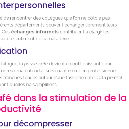
interpersonnelles
é de rencontrer des collègues que l’on ne côtoie pas
férents départements peuvent échanger librement leurs
e. Ces
échanges informels
contribuent à élargir les
iser un sentiment de camaraderie.
cation
ialogue, la
pause-café
devient un outil puissant pour
ombreux malentendus survenant en milieu professionnel
ns franches tenues autour d’une tasse de café. Cela permet
nt qu’elles ne s’amplifient.
afé dans la stimulation de la
oductivité
pour décompresser